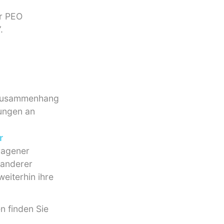
er PEO
.
m Zusammenhang
tungen an
r
ragener
 anderer
eiterhin ihre
n finden Sie