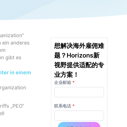
ganization”
n ein anderes
想解决海外雇佣难
rem
题？Horizons新
n gibt es
视野提供适配的专
iter in einem
业方案！
企业邮箱
*
详
如果
rganization
你是
情
人
页
类，
riffs „PEO“
联系电话
*
该字
ll
使
段请