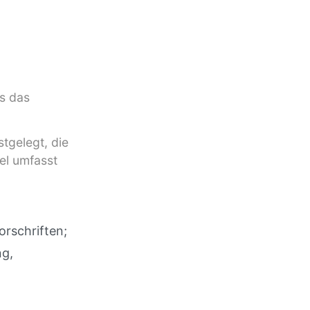
ls das
tgelegt, die
el umfasst
rschriften;
ng,