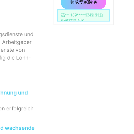
用
留
获取专家解读
空。
杨** 139****1742 51分
钟前获取方案
gsdienste und
s Arbeitgeber
enste von
fig die Lohn-
echnung und
n erfolgreich
und wachsende