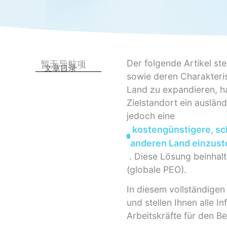
Der folgende Artikel st
暂无导航项
文章目录
sowie deren Charakteris
Land zu expandieren, h
Zielstandort ein auslän
jedoch eine
kostengünstigere, sch
anderen Land einzust
. Diese Lösung beinhalt
(globale PEO).
In diesem vollständigen
und stellen Ihnen alle I
Arbeitskräfte für den B