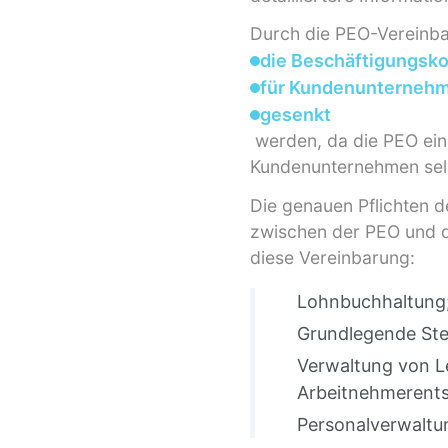
Durch die PEO-Vereinb
die Beschäftigungsk
für Kundenunternehm
gesenkt
werden, da die PEO ein S
Kundenunternehmen selb
Die genauen Pflichten d
zwischen der PEO und d
diese Vereinbarung:
Lohnbuchhaltung
Grundlegende Steu
Verwaltung von L
Arbeitnehmerents
Personalverwaltu