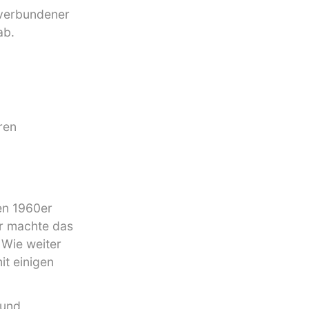
 verbundener
ab.
ren
den 1960er
er machte das
 Wie weiter
it einigen
 und