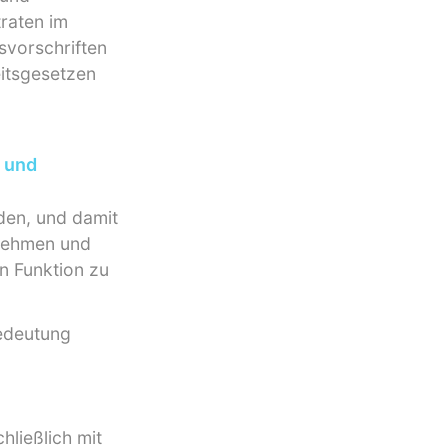
raten im
svorschriften
eitsgesetzen
 und
den, und damit
rnehmen und
on Funktion zu
Bedeutung
ließlich mit