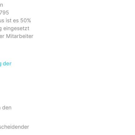
en
.795
s ist es 50%
g eingesetzt
er Mitarbeiter
g der
n den
.
tscheidender