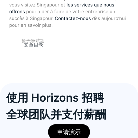
vous visitez Singapour et
les services que nous
offrons
pour aider à faire de votre entreprise un
succès à Singapour.
Contactez-nous
dès aujourd’hui
pour en savoir plus.
暂无导航项
文章目录
使用 Horizons 招聘
全球团队并支付薪酬
申请演示