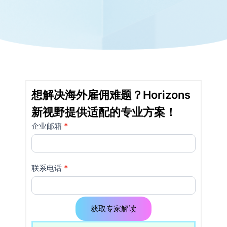
想解决海外雇佣难题？Horizons
新视野提供适配的专业方案！
企业邮箱
如果
*
详
你是
情
人
类，
页
联系电话
*
该字
使
段请
留
用
空。
获取专家解读