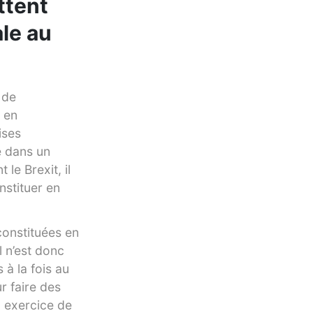
ttent
ale au
 de
 en
ises
e dans un
le Brexit, il
nstituer en
constituées en
l n’est donc
 à la fois au
r faire des
n exercice de