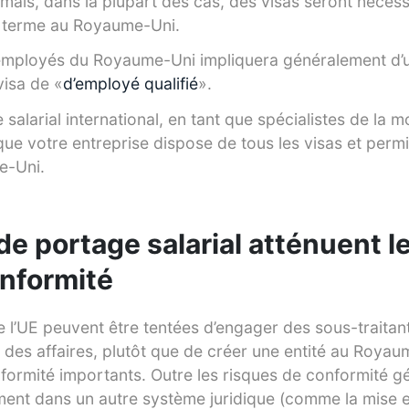
rmais, dans la plupart des cas, des visas seront néces
ng terme au Royaume-Uni.
mployés du Royaume-Uni impliquera généralement d’uti
isa de «
d’employé qualifié
».
alarial international, en tant que spécialistes de la mo
que votre entreprise dispose de tous les visas et perm
e-Uni.
e portage salarial atténuent l
onformité
e l’UE peuvent être tentées d’engager des sous-traitan
des affaires, plutôt que de créer une entité au Royau
formité importants. Outre les risques de conformité 
ment dans un autre système juridique (comme la mise 