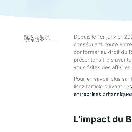
Depuis le 1er janvier 2
暂无导航项
文章目录
conséquent, toute entre
conformer au droit du R
présentons trois avanta
vous faites des affaire
Pour en savoir plus sur 
lisez l’article suivant
Les
entreprises britanniques
L’impact du Br