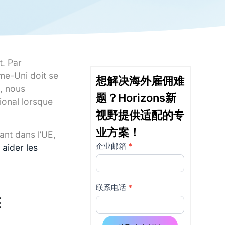
t. Par
me-Uni doit se
想解决海外雇佣难
, nous
题？Horizons新
ional lorsque
视野提供适配的专
业方案！
ant dans l’UE,
企业邮箱
*
详
如果
aider les
你是
情
人
页
类，
联系电话
*
E
该字
使
段请