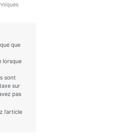
anniques
sque que
e lorsque
és sont
taxe sur
’avez pas
 l’article
.