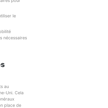
saires pour
liser le
bilité
is nécessaires
es
ts au
me-Uni. Cela
généraux
en place de