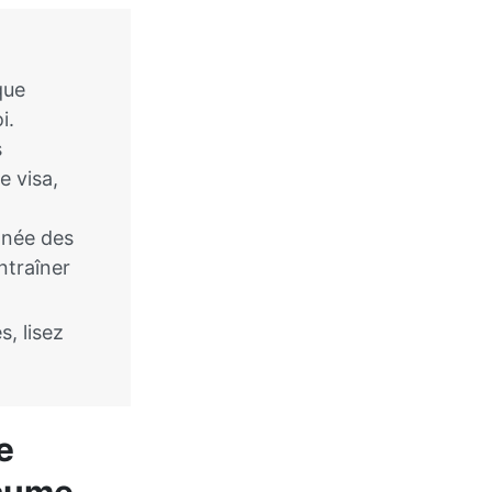
que
i.
s
 visa,
onée des
ntraîner
s, lisez
e