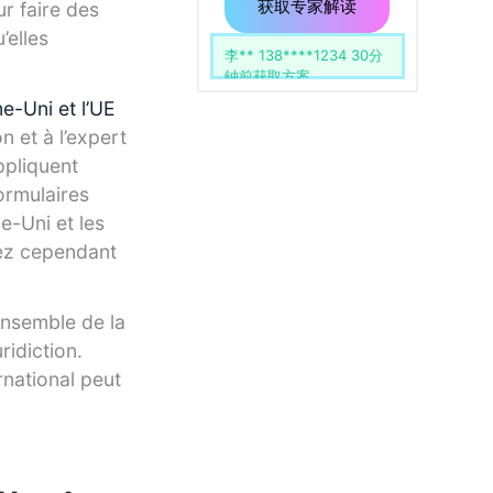
用
留
获取专家解读
r faire des
空。
’elles
李** 138****1234 30分
王** 137****5678 15分
钟前获取方案
钟前获取方案
e-Uni et l’UE
n et à l’expert
ppliquent
ormulaires
e-Uni et les
tez cependant
ensemble de la
ridiction.
rnational peut