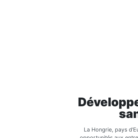
Développe
san
La Hongrie, pays d’E
opportunités aux entrep