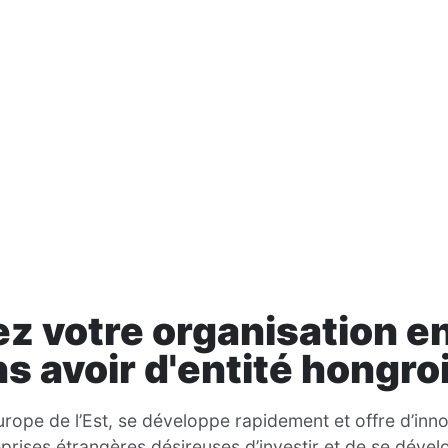
z votre organisation en
s avoir d'entité hongro
urope de l’Est, se développe rapidement et offre d’inn
rises étrangères désireuses d’investir et de se dévelo