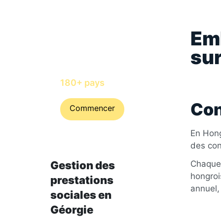
Emb
Embaucher et
rémunérer des
sur
talents avec
Horizons in
180+ pays
Con
Commencer
En Hong
des con
Gestion des
Chaque c
hongrois
prestations
annuel,
sociales en
Géorgie