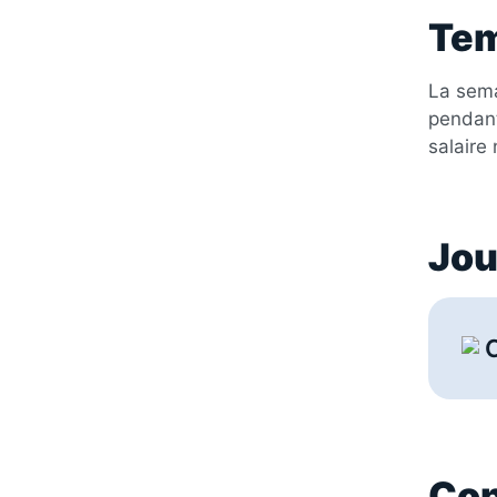
Tem
La sema
pendant
salaire
Jou
C
Con