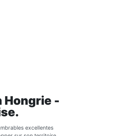
 Hongrie -
ise
.
ombrables excellentes
pper sur son territoire.