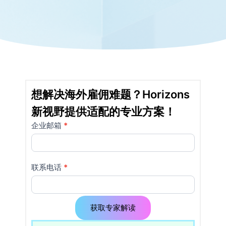
想解决海外雇佣难题？Horizons
新视野提供适配的专业方案！
企业邮箱
如果
*
详
你是
情
人
类，
页
联系电话
*
该字
使
段请
留
用
空。
获取专家解读