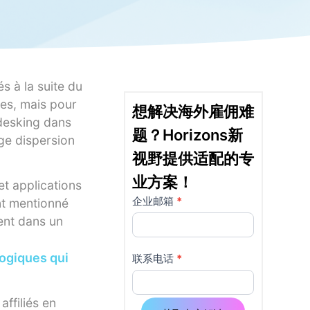
s à la suite du
res, mais pour
想解决海外雇佣难
-desking dans
题？Horizons新
rge dispersion
视野提供适配的专
业方案！
et applications
企业邮箱
*
详
如果
nt mentionné
你是
ent dans un
情
人
页
类，
logiques qui
联系电话
*
该字
使
段请
ffiliés en