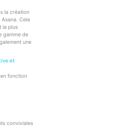
s la création
à Asana. Cela
 la plus
rge gamme de
également une
tive et
 en fonction
ts conviviales