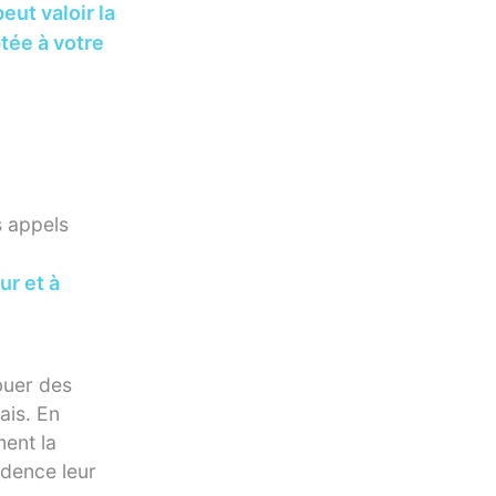
ut valoir la
ptée à votre
s appels
ur et à
buer des
ais. En
ment la
idence leur