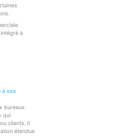
rtaines
ois.
erciale
 intégré à
 à vos
x bureaux.
» qui
u clients. Il
gration étendue