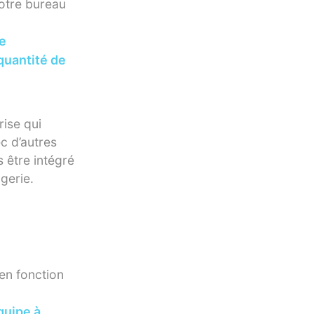
votre bureau
e
quantité de
ise qui
c d’autres
 être intégré
gerie.
en fonction
quipe à