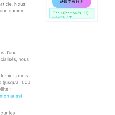
用
留
获取专家解读
rticle. Nous
空。
c une gamme
杨** 139****1742 51分
钟前获取方案
us d’une
cialisés, nous
derniers mois.
s (jusqu’à 1000
lité :
xion aussi
pour les