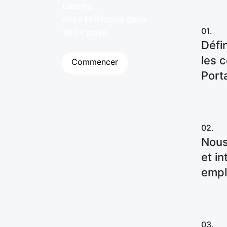
talents
avec Horizons dans
01.
180+ pays.
Défi
les 
Commencer
Port
02.
Nou
et in
empl
03.