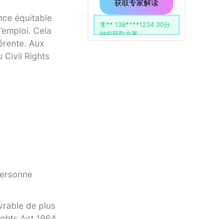
用
留
获取专家解读
空。
nce équitable
李** 138****1234 30分
王** 137****5678 15分
l’emploi. Cela
钟前获取方案
钟前获取方案
érente. Aux
u Civil Rights
 personne
vrable de plus
ights Act 1964