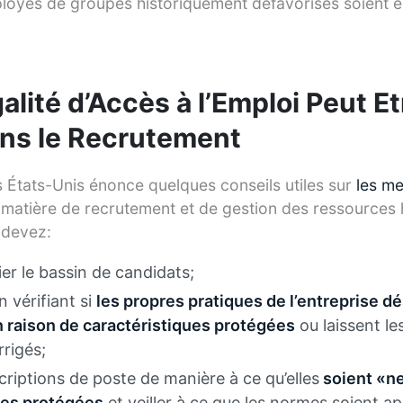
ployés de groupes historiquement défavorisés soient 
lité d’Accès à l’Emploi Peut Et
ns le Recrutement
États-Unis énonce quelques conseils utiles sur
les me
 matière de recrutement et de gestion des ressources
 devez:
ier le bassin de candidats;
n vérifiant si
les propres pratiques de l’entreprise 
 raison de caractéristiques protégées
ou laissent l
rrigés;
criptions de poste de manière à ce qu’elles
soient «ne
ues protégées
et veiller à ce que les normes soient a