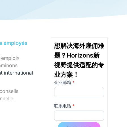
les employés
想解决海外雇佣难
题？Horizons新
’emploi»
视野提供适配的专
xaminons
 international
业方案！
企业邮箱
*
详
如果
你是
conseils
情
人
nnelle.
页
类，
联系电话
*
该字
使
段请