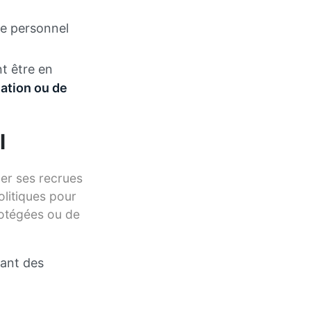
le personnel
nt être en
nation ou de
l
ger ses recrues
olitiques pour
protégées ou de
nant des