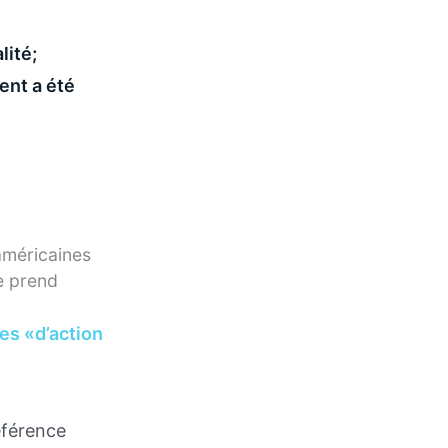
lité;
ent a été
américaines
e prend
es «d’action
référence