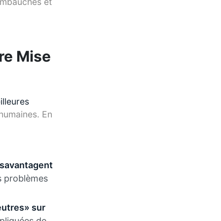
embauchés et
re Mise
illeures
 humaines. En
désavantagent
es problèmes
utres» sur
ppliquées de