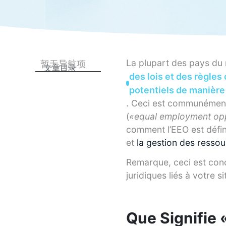
La plupart des pays du
暂无导航项
文章目录
des lois et des règles
potentiels de manière 
. Ceci est communément 
(
«equal employment opp
comment l’EEO est définie
et
la gestion des resso
Remarque, ceci est con
juridiques liés à votre 
Que Signifie 