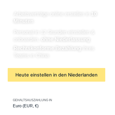
Arbeitsverträge online erstellen in
10
Minuten
Personal in 12 Stunden einstellen &
onboarden,
ohne Niederlassung
Rechtskonforme Bezahlung
Ihres
Teams in China
Heute einstellen in den Niederlanden
GEHALTSAUSZAHLUNG IN
Euro (EUR, €)