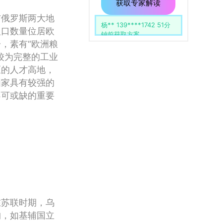
用
留
获取专家解读
空。
与俄罗斯两大地
李** 138****1234 30分
人口数量位居欧
钟前获取方案
，素有“欧洲粮
较为完整的工业
区的人才高地，
国家具有较强的
不可或缺的重要
在苏联时期，乌
构，如基辅国立