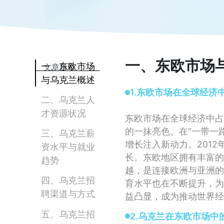
一、东欧市场
一、东欧市场
文章目录
与乌克兰概述
1.东欧市场在全球经济
二、乌克兰人
才资源状况
东欧市场在全球经济中占
的一抹亮色。在“一带一
三、乌克兰薪
增长注入新动力。2012
资水平与就业
长。东欧地区拥有丰富的
趋势
越，是连接欧洲与亚洲的
四、乌克兰招
育水平也在不断提升，为
聘渠道与方式
益凸显，成为推动世界经
五、乌克兰招
2.乌克兰在东欧市场中