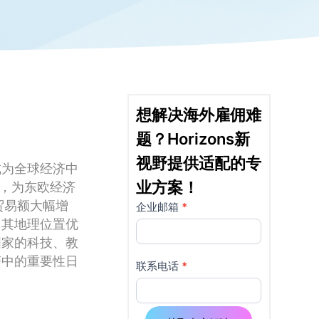
想解决海外雇佣难
题？Horizons新
视野提供适配的专
成为全球经济中
业方案！
化，为东欧经济
贸易额大幅增
企业邮箱
*
详
如果
。其地理位置优
你是
情
国家的科技、教
人
济中的重要性日
页
类，
联系电话
*
该字
使
段请