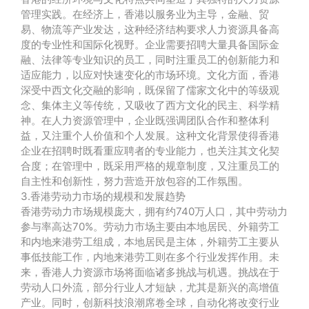
管理实践。在经济上，香港以服务业为主导，金融、贸
易、物流等产业发达，这种经济结构要求人力资源具备高
度的专业性和国际化视野。企业需要招聘大量具备国际金
融、法律等专业知识的员工，同时注重员工的创新能力和
适应能力，以应对快速变化的市场环境。文化方面，香港
深受中西文化交融的影响，既保留了儒家文化中的等级观
念、集体主义等传统，又吸收了西方文化的民主、科学精
神。在人力资源管理中，企业既强调团队合作和整体利
益，又注重个人价值和个人发展。这种文化背景使得香港
企业在招聘时既看重应聘者的专业能力，也关注其文化契
合度；在管理中，既采用严格的规章制度，又注重员工的
自主性和创新性，努力营造开放包容的工作氛围。
3.香港劳动力市场的规模和发展趋势
香港劳动力市场规模庞大，拥有约740万人口，其中劳动力
参与率高达70%。劳动力市场主要由本地居民、外籍劳工
和内地来港劳工组成，本地居民是主体，外籍劳工主要从
事低技能工作，内地来港劳工则在多个行业发挥作用。未
来，香港人力资源市场将面临诸多挑战与机遇。挑战在于
劳动人口外流，部分行业人才短缺，尤其是新兴的高增值
产业。同时，创新科技浪潮席卷全球，自动化将改变行业