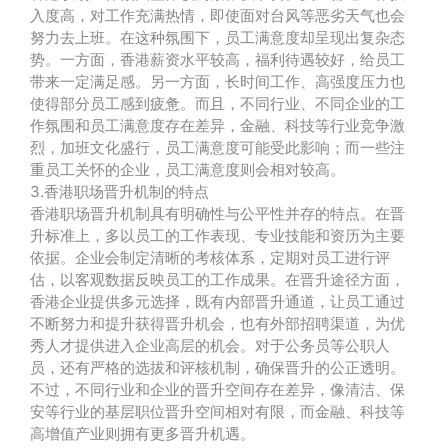
入度高，对工作充满热情，即使面对台风等恶劣天气也会
努力去上班。在这种氛围下，员工满意度却呈现出复杂态
势。一方面，香港薪资水平较高，福利待遇较好，给员工
带来一定满足感。另一方面，长时间工作、高强度压力也
使得部分员工感到疲惫。而且，不同行业、不同企业的工
作氛围和员工满意度存在差异，金融、科技等行业竞争激
烈，加班文化盛行，员工满意度可能受此影响；而一些注
重员工关怀的企业，员工满意度则会相对较高。
3.香港职场晋升机制的特点
香港职场晋升机制具有明确性与公平性并存的特点。在晋
升标准上，多以员工的工作表现、专业技能和资历为主要
依据。企业会制定清晰的考核体系，定期对员工进行评
估，以客观数据反映员工的工作成果。在晋升途径方面，
香港企业提供多元选择，既有内部晋升通道，让员工通过
不断努力和提升获得晋升机会，也有外部招聘渠道，为优
秀人才提供进入企业高层的机会。对于公务员等公职人
员，还有严格的选拔和评核机制，确保晋升的公正透明。
不过，不同行业和企业的晋升空间存在差异，像清洁、保
安等行业的基层职位晋升空间相对有限，而金融、科技等
高增值产业则拥有更多晋升机遇。