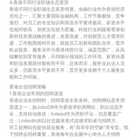
4.香港不同行业职场生态差异
香港不同行业职场生态差异明显。金融行业作为香港经济
支柱之一，汇聚大量国际金融机构，工作节奏极快，竞争
激烈，对员工的专业知识和英语水平要求极高，薪资水平
也相对较高，加班文化较为普遍。科技行业则随着香港创
新科技发展战略的推进，发展迅速，对创新型人才需求旺
盛，工作氛围相对开放，鼓励员工创新和团队合作，晋升
机会较多。服务业作为香港传统行业，涵盖范围广，从高
端餐饮到零售服务，不同细分领域的工作环境、薪资待遇
和职业发展路径都有所不同，总体而言，服务业从业人员
众多，但薪资水平参差不齐，晋升更多依赖于个人服务技
能和工作经验。
香港企业招聘策略
1.香港企业常用的招聘渠道
香港企业在招聘时，招聘渠道丰富多样。招聘网站是常用
渠道之一，如JobsDB作为香港求职类网站，职位信息齐
全，支持自动推送；Indeed作为求职平台，信息覆盖广
泛；LinkedIn则以社交媒体形式连接求职者与招聘方。
劳工处网站也提供就业服务，有“高等学历空缺”等专页。线
下招聘会同样重要，香港每年在会展中心举办人才招聘