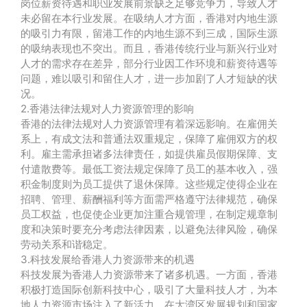
岗位薪资待遇和职业发展前景缺乏足够竞争力，导致人才
未必留在本行业发展。在吸纳人才方面，香港对内地生源
的吸引力有限，留港工作的内地生源不到三成，国际生源
的吸纳表现也不突出。而且，香港传统行业与新兴行业对
人才的需求存在差异，部分行业因工作环境和薪资待遇等
问题，难以吸引和留住人才，进一步加剧了人才短缺的状
况。
2.香港法律法规对人力资源管理的影响
香港的法律法规对人力资源管理有着深远影响。在雇佣关
系上，有成文法和普通法双重规定，保障了雇佣双方的权
利。雇主需承担诸多法律责任，如提供雇员假期保障、支
付遣散费等。最低工资法规定保障了员工的基本收入，强
积金制度则为员工提供了退休保障。这些规定使得企业在
招聘、管理、薪酬福利等方面需严格遵守法律规范，确保
员工权益，也促使企业更加注重合规管理，在制定规章制
度和决策时要充分考虑法律因素，以避免法律风险，确保
劳动关系和谐稳定。
3.科技发展给香港人力资源带来的机遇
科技发展为香港人力资源带来了诸多机遇。一方面，香港
积极打造国际创新科技中心，吸引了大量科技人才，为本
地人力资源市场注入了新活力。在大湾区发展规划和国家