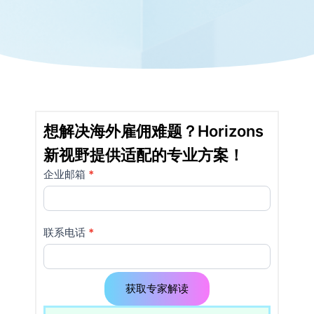
想解决海外雇佣难题？Horizons
新视野提供适配的专业方案！
企业邮箱
如果
*
详
你是
情
人
类，
页
联系电话
*
该字
使
段请
留
用
空。
获取专家解读