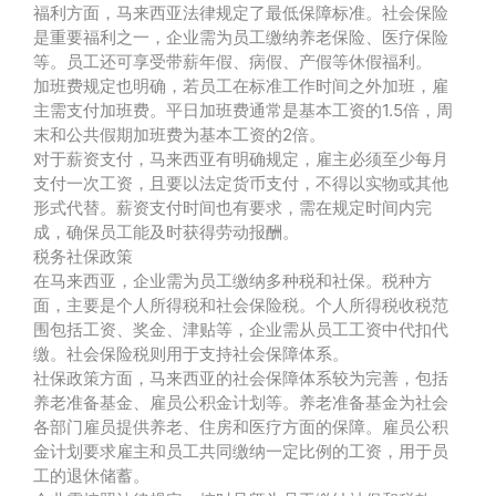
福利方面，马来西亚法律规定了最低保障标准。社会保险
是重要福利之一，企业需为员工缴纳养老保险、医疗保险
等。员工还可享受带薪年假、病假、产假等休假福利。
加班费规定也明确，若员工在标准工作时间之外加班，雇
主需支付加班费。平日加班费通常是基本工资的1.5倍，周
末和公共假期加班费为基本工资的2倍。
对于薪资支付，马来西亚有明确规定，雇主必须至少每月
支付一次工资，且要以法定货币支付，不得以实物或其他
形式代替。薪资支付时间也有要求，需在规定时间内完
成，确保员工能及时获得劳动报酬。
税务社保政策
在马来西亚，企业需为员工缴纳多种税和社保。税种方
面，主要是个人所得税和社会保险税。个人所得税收税范
围包括工资、奖金、津贴等，企业需从员工工资中代扣代
缴。社会保险税则用于支持社会保障体系。
社保政策方面，马来西亚的社会保障体系较为完善，包括
养老准备基金、雇员公积金计划等。养老准备基金为社会
各部门雇员提供养老、住房和医疗方面的保障。雇员公积
金计划要求雇主和员工共同缴纳一定比例的工资，用于员
工的退休储蓄。