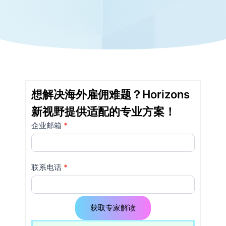
想解决海外雇佣难题？Horizons
新视野提供适配的专业方案！
企业邮箱
如果
*
详
你是
情
人
类，
页
联系电话
*
该字
使
段请
留
用
空。
获取专家解读