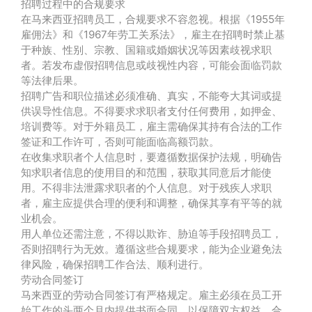
招聘过程中的合规要求
在马来西亚招聘员工，合规要求不容忽视。根据《1955年
雇佣法》和《1967年劳工关系法》，雇主在招聘时禁止基
于种族、性别、宗教、国籍或婚姻状况等因素歧视求职
者。若发布虚假招聘信息或歧视性内容，可能会面临罚款
等法律后果。
招聘广告和职位描述必须准确、真实，不能夸大其词或提
供误导性信息。不得要求求职者支付任何费用，如押金、
培训费等。对于外籍员工，雇主需确保其持有合法的工作
签证和工作许可，否则可能面临高额罚款。
在收集求职者个人信息时，要遵循数据保护法规，明确告
知求职者信息的使用目的和范围，获取其同意后才能使
用。不得非法泄露求职者的个人信息。对于残疾人求职
者，雇主应提供合理的便利和调整，确保其享有平等的就
业机会。
用人单位还需注意，不得以欺诈、胁迫等手段招聘员工，
否则招聘行为无效。遵循这些合规要求，能为企业避免法
律风险，确保招聘工作合法、顺利进行。
劳动合同签订
马来西亚的劳动合同签订有严格规定。雇主必须在员工开
始工作的头两个月内提供书面合同，以保障双方权益。合