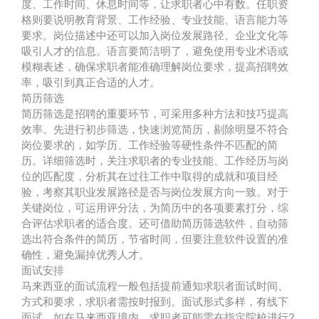
度、工作时间、休息时间等，让求职者心中有数。任职资
格则要说明教育背景、工作经验、专业技能、语言能力等
要求。岗位描述中还可以加入岗位发展路径、企业文化等
吸引人才的信息。语言要简洁明了，避免使用专业术语或
模糊表述，确保求职者能准确理解岗位要求，提高招聘效
率，吸引到真正合适的人才。
简历筛选
简历筛选是招聘的重要环节，可采用多种方法和技巧提高
效率。先进行初步筛选，快速浏览简历，剔除明显不符合
岗位要求的，如学历、工作经验等硬性条件不匹配的简
历。详细筛选时，关注求职者的专业技能、工作经历与岗
位的匹配度，分析其在过往工作中取得的成就和项目经
验，考察其职业发展路径是否与岗位发展方向一致。对于
关键岗位，可运用评分法，为简历中的各项要素打分，综
合评估求职者的适合度。还可借助简历筛选软件，自动筛
选出符合条件的简历，节省时间，但要注意软件设置的准
确性，避免漏掉优秀人才。
面试安排
马来西亚的面试流程一般包括提前通知求职者面试时间、
方式和要求，求职者需按时报到。面试形式多样，有线下
面试，如在马来西亚境内，求职者可能需在指定院校进行2