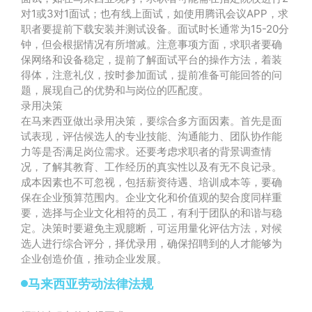
对1或3对1面试；也有线上面试，如使用腾讯会议APP，求
职者要提前下载安装并测试设备。面试时长通常为15-20分
钟，但会根据情况有所增减。注意事项方面，求职者要确
保网络和设备稳定，提前了解面试平台的操作方法，着装
得体，注意礼仪，按时参加面试，提前准备可能回答的问
题，展现自己的优势和与岗位的匹配度。
录用决策
在马来西亚做出录用决策，要综合多方面因素。首先是面
试表现，评估候选人的专业技能、沟通能力、团队协作能
力等是否满足岗位需求。还要考虑求职者的背景调查情
况，了解其教育、工作经历的真实性以及有无不良记录。
成本因素也不可忽视，包括薪资待遇、培训成本等，要确
保在企业预算范围内。企业文化和价值观的契合度同样重
要，选择与企业文化相符的员工，有利于团队的和谐与稳
定。决策时要避免主观臆断，可运用量化评估方法，对候
选人进行综合评分，择优录用，确保招聘到的人才能够为
企业创造价值，推动企业发展。
马来西亚劳动法律法规