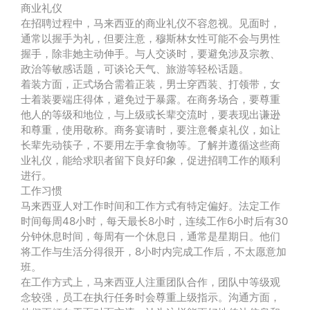
商业礼仪
在招聘过程中，马来西亚的商业礼仪不容忽视。见面时，
通常以握手为礼，但要注意，穆斯林女性可能不会与男性
握手，除非她主动伸手。与人交谈时，要避免涉及宗教、
政治等敏感话题，可谈论天气、旅游等轻松话题。
着装方面，正式场合需着正装，男士穿西装、打领带，女
士着装要端庄得体，避免过于暴露。在商务场合，要尊重
他人的等级和地位，与上级或长辈交流时，要表现出谦逊
和尊重，使用敬称。商务宴请时，要注意餐桌礼仪，如让
长辈先动筷子，不要用左手拿食物等。了解并遵循这些商
业礼仪，能给求职者留下良好印象，促进招聘工作的顺利
进行。
工作习惯
马来西亚人对工作时间和工作方式有特定偏好。法定工作
时间每周48小时，每天最长8小时，连续工作6小时后有30
分钟休息时间，每周有一个休息日，通常是星期日。他们
将工作与生活分得很开，8小时内完成工作后，不太愿意加
班。
在工作方式上，马来西亚人注重团队合作，团队中等级观
念较强，员工在执行任务时会尊重上级指示。沟通方面，